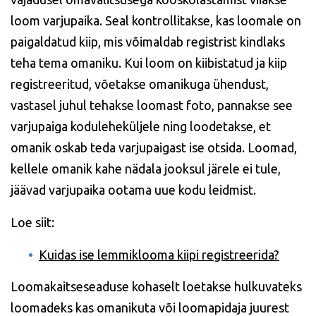
loom varjupaika. Seal kontrollitakse, kas loomale on
paigaldatud kiip, mis võimaldab registrist kindlaks
teha tema omaniku. Kui loom on kiibistatud ja kiip
registreeritud, võetakse omanikuga ühendust,
vastasel juhul tehakse loomast foto, pannakse see
varjupaiga koduleheküljele ning loodetakse, et
omanik oskab teda varjupaigast ise otsida. Loomad,
kellele omanik kahe nädala jooksul järele ei tule,
jäävad varjupaika ootama uue kodu leidmist.
Loe siit:
Kuidas ise lemmiklooma kiipi registreerida?
Loomakaitseseaduse kohaselt loetakse hulkuvateks
loomadeks kas omanikuta või loomapidaja juurest