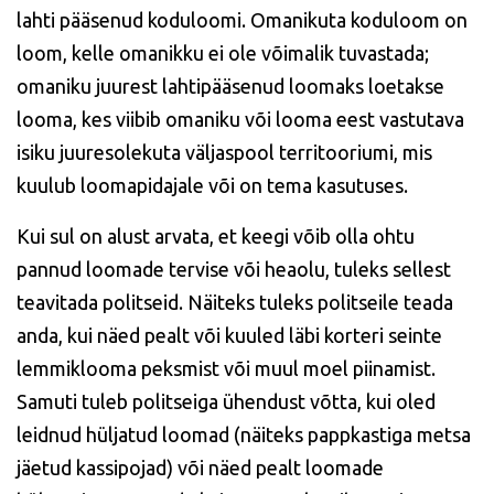
lahti pääsenud koduloomi. Omanikuta koduloom on
loom, kelle omanikku ei ole võimalik tuvastada;
omaniku juurest lahtipääsenud loomaks loetakse
looma, kes viibib omaniku või looma eest vastutava
isiku juuresolekuta väljaspool territooriumi, mis
kuulub loomapidajale või on tema kasutuses.
Kui sul on alust arvata, et keegi võib olla ohtu
pannud loomade tervise või heaolu, tuleks sellest
teavitada politseid. Näiteks tuleks politseile teada
anda, kui näed pealt või kuuled läbi korteri seinte
lemmiklooma peksmist või muul moel piinamist.
Samuti tuleb politseiga ühendust võtta, kui oled
leidnud hüljatud loomad (näiteks pappkastiga metsa
jäetud kassipojad) või näed pealt loomade