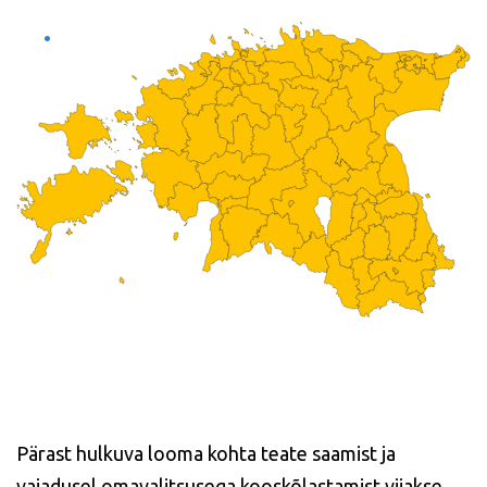
Pärast hulkuva looma kohta teate saamist ja
vajadusel omavalitsusega kooskõlastamist viiakse