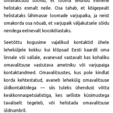
omavalitsusi soovib, et looma leidnud inimene
helistaks esmalt neile. Osa tahab, et kõigepealt
helistataks lähimasse loomade varjupaika, ja neist
omakorda osa nõuab, et varjupaik väljakutsele sõidu
nendega eelnevalt kooskõlastaks.
Seetõttu kogusime vajalikud kontaktid ühele
leheküljele kokku: kui klõpsad Eesti kaardil oma
linnale või vallale, avanevad vastavalt kas kohaliku
omavalitsuse vastutava ametniku või varjupaiga
kontaktandmed. Omavalitsustes, kus pole kindlat
korda kehtestatud, avaneb lehekülg omavalitsuse
üldkontaktidega — siis tuleks ühendust võtta
keskkonnaspetsialistiga, kes selliste küsimustega
tavaliselt tegeleb, või helistada omavalitsuse
üldnumbril.