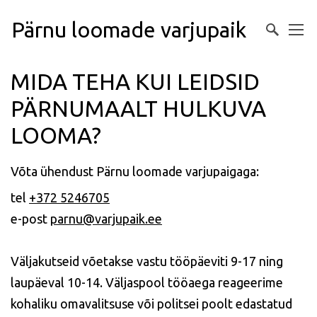
Pärnu loomade varjupaik
MIDA TEHA KUI LEIDSID
PÄRNUMAALT HULKUVA
LOOMA?
Võta ühendust Pärnu loomade varjupaigaga:
tel
+372 5246705
e-post
parnu@varjupaik.ee
Väljakutseid võetakse vastu tööpäeviti 9-17 ning
laupäeval 10-14. Väljaspool tööaega reageerime
kohaliku omavalitsuse või politsei poolt edastatud