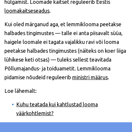
hülgamist. Loomade kaitset reguleerib Eestis
loomakaitseseadus
.
Kui oled märganud aga, et lemmiklooma peetakse
halbades tingimustes — talle ei anta piisavalt süüa,
haigele loomale ei tagata vajalikku ravi või looma
peetakse halbades tingimustes (näiteks on koer liiga
lühikese keti otsas) — tuleks sellest teavitada
Põllumajandus- ja toiduametit. Lemmiklooma
pidamise nõudeid reguleerib
ministri määrus
.
Loe lähemalt:
Kuhu teatada kui kahtlustad looma
väärkohtlemist?